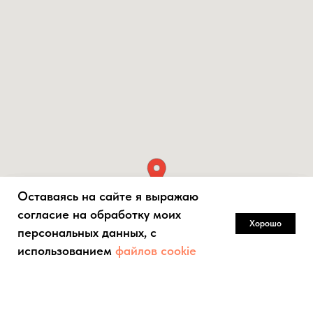
Оставаясь на сайте я выражаю
Оставаясь на сайте я выражаю
Оставаясь на сайте я выражаю
согласие на обработку моих
согласие на обработку моих
согласие на обработку моих
Хорошо
Хорошо
Хорошо
персональных данных, с
персональных данных, с
персональных данных, с
использованием
использованием
использованием
файлов cookie
файлов cookie
файлов cookie