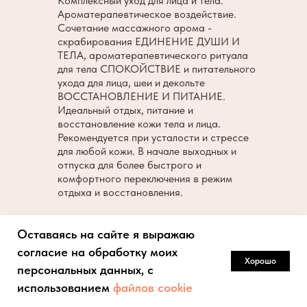
Комплексный уход для лица и тела.
Ароматерапевтическое воздействие.
Сочетание массажного арома -
скрабирования ЕДИНЕНИЕ ДУШИ И
ТЕЛА, ароматерапевтического ритуала
для тела СПОКОЙСТВИЕ и питательного
ухода для лица, шеи и декольте
ВОССТАНОВЛЕНИЕ И ПИТАНИЕ.
Идеальный отдых, питание и
восстановление кожи тела и лица.
Рекомендуется при усталости и стрессе
для любой кожи. В начале выходных и
отпуска для более быстрого и
комфортного переключения в режим
отдыха и восстановления.
Арома приветствие
Оставаясь на сайте я выражаю
Оставаясь на сайте я выражаю
Оставаясь на сайте я выражаю
Скраб массаж по вулканическому
согласие на обработку моих
согласие на обработку моих
согласие на обработку моих
скрабу 45 мин
Хорошо
Хорошо
Хорошо
персональных данных, с
персональных данных, с
персональных данных, с
Душ
использованием
использованием
использованием
файлов cookie
файлов cookie
файлов cookie
Обертывание в аромасливках 40 мин
Энзимный пилинг по лицу 5 мин