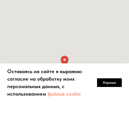
Оставаясь на сайте я выражаю
Оставаясь на сайте я выражаю
Оставаясь на сайте я выражаю
согласие на обработку моих
согласие на обработку моих
согласие на обработку моих
Хорошо
Хорошо
Хорошо
персональных данных, с
персональных данных, с
персональных данных, с
использованием
использованием
использованием
файлов cookie
файлов cookie
файлов cookie